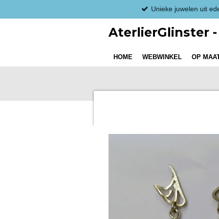
Unieke juwelen uit ed
Ga
direct
AterlierGlinster
naar
de
hoofdinhoud
HOME
WEBWINKEL
OP MAAT