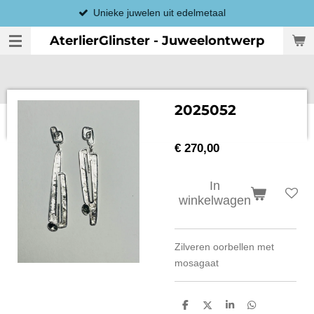
Unieke juwelen uit edelmetaal
Ga
direct
AterlierGlinster - Juweelontwerp
naar
de
hoofdinhoud
2025052
€ 270,00
In
winkelwagen
Zilveren oorbellen met
mosagaat
D
D
S
D