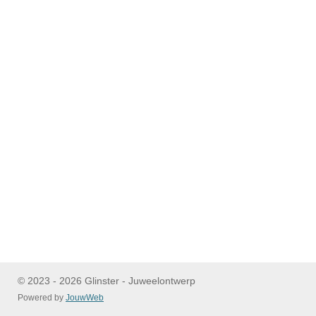
e
e
h
e
l
e
a
l
e
l
r
e
n
e
n
© 2023 - 2026 Glinster - Juweelontwerp
Powered by
JouwWeb