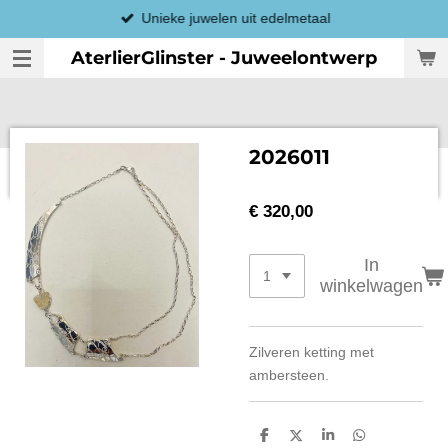
Unieke juwelen uit edelmetaal
Ga
direct
AterlierGlinster - Juweelontwerp
naar
de
hoofdinhoud
2026011
€ 320,00
In
winkelwagen
Zilveren ketting met
ambersteen.
D
D
S
D